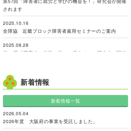
第57回「障害者に就労と学びの機会を！」研究会が開催
されます
2026.07.28. ～ 2027.01.14
2026 ベーシック・アドバンス研修【職場体験研修受入
2025.10.16
れ企業募集】
全障協 近畿ブロック障害者雇用セミナーのご案内
2026.07.25
2025.08.28
2026年7月の定例会を開催します！
第56回「障害者に就労と学びの機会を！」研究会が開催
されます
2026.06.30
学生インターンシップ 学校・学生・家族と企業をつな
2025.08.22
新着情報
ぐ懇談会を開催します
「発達凸凹バラエティショー」のご案内が届きました
2026.06.23. ～ 2027.02.26
2025.06.25. ～ 2025.07.14
新着情報一覧
学生インターンシップ 就活準備講座を開講していま
2025年６月度 大阪府からのご案内
す！
2026.05.04
2025.06.20
2026年度 大阪府の事業を受託しました。
2026.05.23
第55回「障害者に就労と学びの機会を！」研究会が開催