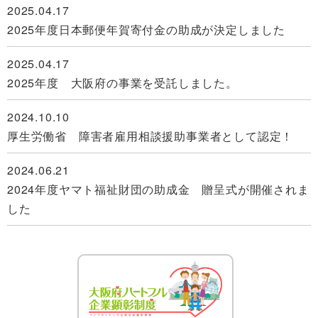
第26回年次総会と記念講演会のお知らせ
されます
2025.04.17
2025年度日本郵便年賀寄付金の助成が決定しました
2026.05.21. ～ 2027.03.31
2025.06.15
学生インターンシップ事業 2026年度事業のご案内
クロスジョブ設立15周年記念イベントが開催されます！
2025.04.17
2025年度 大阪府の事業を受託しました。
2026.03.07
2025.05.15
学生インターンシップ 障害者就労支援説明＆相談会開
ＪＳＮ研究所 実践研究報告会が開催されます
2024.10.10
催します
厚生労働省 障害者雇用相談援助事業者として認定！
2025.04.18
2026.03.03
第54回「障害者に就労と学びの機会を！」研究会が開催
2024.06.21
障がい者職場リーダー交流会を開催します！
されます
2024年度ヤマト福祉財団の助成金 贈呈式が開催されま
した
2026.02.28
2025.03.07. ～ 2025.03.08
2026年2月の定例会を開催します！
CEF2025（質の高い障害者雇用を考える会議）が開催さ
れます
2026.02.27
2026年2月 ジョブコーチアドバンスト研修のご案内
2025.03.06
企業の人事担当者向け 職場体験研修が開催されます！